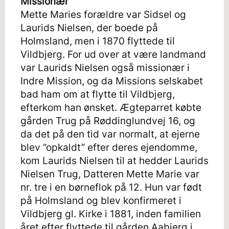
Missionær
Mette Maries forældre var Sidsel og
Laurids Nielsen, der boede på
Holmsland, men i 1870 flyttede til
Vildbjerg. For ud over at være landmand
var Laurids Nielsen også missionær i
Indre Mission, og da Missions selskabet
bad ham om at flytte til Vildbjerg,
efterkom han ønsket. Ægteparret købte
gården Trug på Røddinglundvej 16, og
da det på den tid var normalt, at ejerne
blev ”opkaldt” efter deres ejendomme,
kom Laurids Nielsen til at hedder Laurids
Nielsen Trug, Datteren Mette Marie var
nr. tre i en børneflok på 12. Hun var født
på Holmsland og blev konfirmeret i
Vildbjerg gl. Kirke i 1881, inden familien
året efter flyttede til gården Aabjerg i