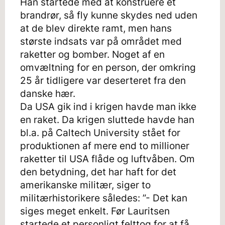
Han startede med at konstruere et
brandrør, så fly kunne skydes ned uden
at de blev direkte ramt, men hans
største indsats var på området med
raketter og bomber. Noget af en
omvæltning for en person, der omkring
25 år tidligere var deserteret fra den
danske hær.
Da USA gik ind i krigen havde man ikke
en raket. Da krigen sluttede havde han
bl.a. på Caltech University stået for
produktionen af mere end to millioner
raketter til USA flåde og luftvåben. Om
den betydning, det har haft for det
amerikanske militær, siger to
militærhistorikere således: ”- Det kan
siges meget enkelt. Før Lauritsen
startede et personligt felttog for at få