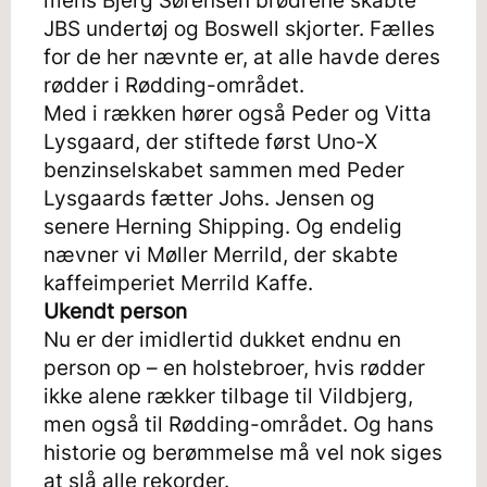
mens Bjerg Sørensen brødrene skabte
JBS undertøj og Boswell skjorter. Fælles
for de her nævnte er, at alle havde deres
rødder i Rødding-området.
Med i rækken hører også Peder og Vitta
Lysgaard, der stiftede først Uno-X
benzinselskabet sammen med Peder
Lysgaards fætter Johs. Jensen og
senere Herning Shipping. Og endelig
nævner vi Møller Merrild, der skabte
kaffeimperiet Merrild Kaffe.
Ukendt person
Nu er der imidlertid dukket endnu en
person op – en holstebroer, hvis rødder
ikke alene rækker tilbage til Vildbjerg,
men også til Rødding-området. Og hans
historie og berømmelse må vel nok siges
at slå alle rekorder.