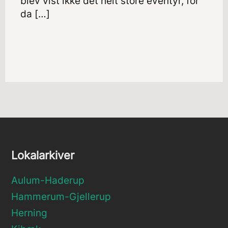
blev vist ikke det helt store eventyr, for
da […]
Lokalarkiver
Aulum-Haderup
Hammerum-Gjellerup
Herning