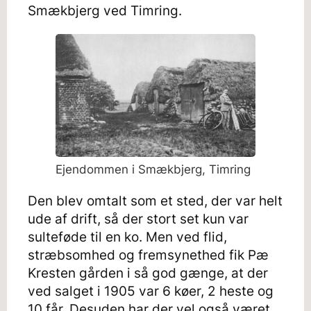
Smækbjerg ved Timring.
Ejendommen i Smækbjerg, Timring
Den blev omtalt som et sted, der var helt
ude af drift, så der stort set kun var
sulteføde til en ko. Men ved flid,
stræbsomhed og fremsynethed fik Pæ
Kresten gården i så god gænge, at der
ved salget i 1905 var 6 køer, 2 heste og
10 får. Desuden har der vel også været