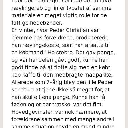
I det det hele taget spillede det at lave
rævlingereb og limer (koste) af samme
materiale en meget vigtig rolle for de
fattige hedebønder.
En vinter, hvor Peder Christian var
hjemme hos forældrene, producerede
han rævlingekoste, som han afsatte til
en købmand i Holstebro. Det gav penge,
og var handelen gået godt, kunne han
godt finde på at flotte sig med en købt
kop kaffe til den medbragte madpakke.
Allerede som 7-årig blev den lille Peder
sendt ud at tjene. Ikke så meget for, at
han skulle tjene penge. Kunne han få
føden og et par træsko, var det fint.
Hovedgevinsten var nok nærmere, at
forældrene sammen med mange andre i
samme situation havde en mund mindre