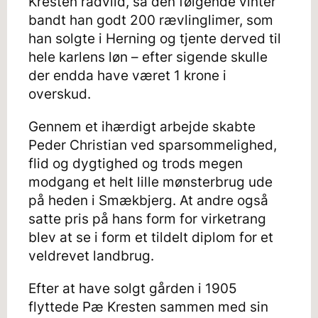
Kresten rådvild, så den følgende vinter
bandt han godt 200 rævlinglimer, som
han solgte i Herning og tjente derved til
hele karlens løn – efter sigende skulle
der endda have været 1 krone i
overskud.
Gennem et ihærdigt arbejde skabte
Peder Christian ved sparsommelighed,
flid og dygtighed og trods megen
modgang et helt lille mønsterbrug ude
på heden i Smækbjerg. At andre også
satte pris på hans form for virketrang
blev at se i form et tildelt diplom for et
veldrevet landbrug.
Efter at have solgt gården i 1905
flyttede Pæ Kresten sammen med sin