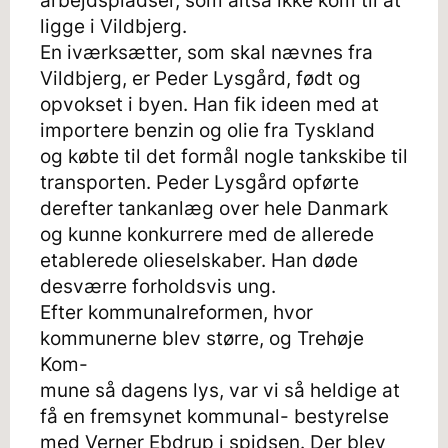
arbejdspladser, som altså ikke kom til at
ligge i Vildbjerg.
En iværksætter, som skal nævnes fra
Vildbjerg, er Peder Lysgård, født og
opvokset i byen. Han fik ideen med at
importere benzin og olie fra Tyskland
og købte til det formål nogle tankskibe til
transporten. Peder Lysgård opførte
derefter tankanlæg over hele Danmark
og kunne konkurrere med de allerede
etablerede olieselskaber. Han døde
desværre forholdsvis ung.
Efter kommunalreformen, hvor
kommunerne blev større, og Trehøje
Kom-
mune så dagens lys, var vi så heldige at
få en fremsynet kommunal- bestyrelse
med Verner Ebdrup i spidsen. Der blev