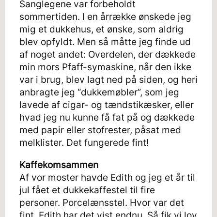
Sanglegene var forbeholdt
sommertiden. I en årrække ønskede jeg
mig et dukkehus, et ønske, som aldrig
blev opfyldt. Men så måtte jeg finde ud
af noget andet: Overdelen, der dækkede
min mors Pfaff-symaskine, når den ikke
var i brug, blev lagt ned på siden, og heri
anbragte jeg “dukkemøbler”, som jeg
lavede af cigar- og tændstikæsker, eller
hvad jeg nu kunne få fat på og dækkede
med papir eller stofrester, påsat med
melklister. Det fungerede fint!
Kaffekomsammen
Af vor moster havde Edith og jeg et år til
jul fået et dukkekaffestel til fire
personer. Porcelænsstel. Hvor var det
fint. Edith har det vist endnu. Så fik vi lov