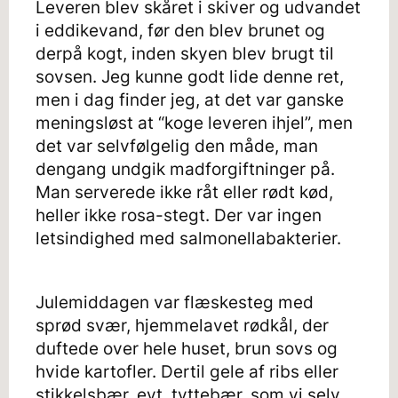
Leveren blev skåret i skiver og udvandet
i eddikevand, før den blev brunet og
derpå kogt, inden skyen blev brugt til
sovsen. Jeg kunne godt lide denne ret,
men i dag finder jeg, at det var ganske
meningsløst at “koge leveren ihjel”, men
det var selvfølgelig den måde, man
dengang undgik madforgiftninger på.
Man serverede ikke råt eller rødt kød,
heller ikke rosa-stegt. Der var ingen
letsindighed med salmonellabakterier.
Julemiddagen var flæskesteg med
sprød svær, hjemmelavet rødkål, der
duftede over hele huset, brun sovs og
hvide kartofler. Dertil gele af ribs eller
stikkelsbær, evt. tyttebær, som vi selv