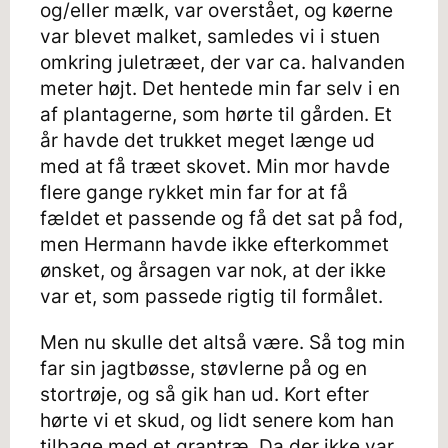
og/eller mælk, var overstået, og køerne
var blevet malket, samledes vi i stuen
omkring juletræet, der var ca. halvanden
meter højt. Det hentede min far selv i en
af plantagerne, som hørte til gården. Et
år havde det trukket meget længe ud
med at få træet skovet. Min mor havde
flere gange rykket min far for at få
fældet et passende og få det sat på fod,
men Hermann havde ikke efterkommet
ønsket, og årsagen var nok, at der ikke
var et, som passede rigtig til formålet.
Men nu skulle det altså være. Så tog min
far sin jagtbøsse, støvlerne på og en
stortrøje, og så gik han ud. Kort efter
hørte vi et skud, og lidt senere kom han
tilbage med et grantræ. Da der ikke var