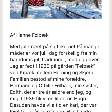
Af Hanne Følbæk
Med juletræet på sigtekornet På mange
måder er vor jul i dag forskellig fra min
barndoms jul, traditioner, mad og gaver.
Jeg er født i 1930 på gården “Følbæk”
ved Kibæk mellem Herning og Skjern.
Familien bestod af mine forældre,
Hermann og Othilie Følbæk, min søster,
Edith, der er tre år ældre end jeg, og
mig. I 1939 fik vi en lillebror, Hugo.
Desuden havde vi altid en karl, der var
lejet for et år ad gangen. Han havde