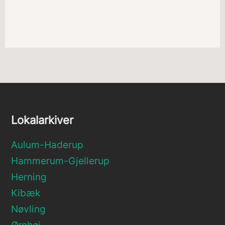
Lokalarkiver
Aulum-Haderup
Hammerum-Gjellerup
Herning
Kibæk
Nøvling