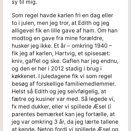
sy til mig.
Som regel havde karlen fri en dag eller
to i julen, men jeg tror, at Edith og jeg
alligevel fik en lille gave af ham. Om han
modtog en gave fra mine forældre,
husker jeg ikke. Et år – omkring 1940 –
fik jeg af karlen, Hartvig, et spisesæt:
kniv, gaffel og ske. Gaflen har jeg endnu,
og den er her i 2012 stadig i brug i
køkkenet. I juledagene fik vi som regel
besøg af forskellige familiemedlemmer.
Helst så Edith og jeg selvfølgelig, at
fætre og kusiner var med. Så legede vi,
fx med dukker, eller vi spillede Æsel (i
parentes bemærket kan jeg fortælle, at
jeg var omkring 3 år, da jeg lærte tallene
at kende. Netop fordi vi spillede Æsel og