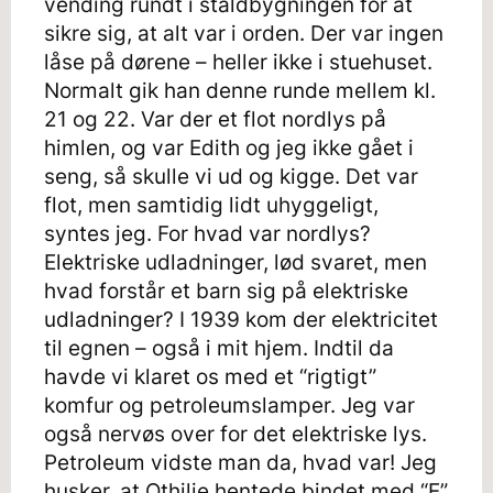
vending rundt i staldbygningen for at
sikre sig, at alt var i orden. Der var ingen
låse på dørene – heller ikke i stuehuset.
Normalt gik han denne runde mellem kl.
21 og 22. Var der et flot nordlys på
himlen, og var Edith og jeg ikke gået i
seng, så skulle vi ud og kigge. Det var
flot, men samtidig lidt uhyggeligt,
syntes jeg. For hvad var nordlys?
Elektriske udladninger, lød svaret, men
hvad forstår et barn sig på elektriske
udladninger? I 1939 kom der elektricitet
til egnen – også i mit hjem. Indtil da
havde vi klaret os med et “rigtigt”
komfur og petroleumslamper. Jeg var
også nervøs over for det elektriske lys.
Petroleum vidste man da, hvad var! Jeg
husker, at Othilie hentede bindet med “E”