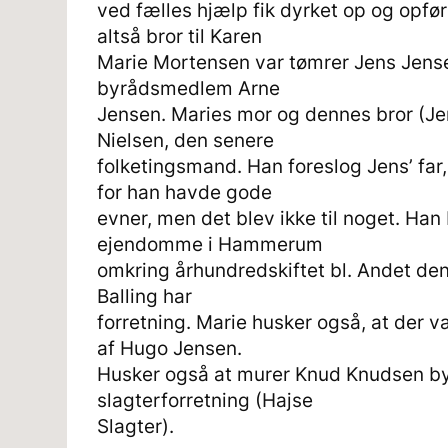
ved fælles hjælp fik dyrket op og opf
altså bror til Karen
Marie Mortensen var tømrer Jens Jense
byrådsmedlem Arne
Jensen. Maries mor og dennes bror (Jens
Nielsen, den senere
folketingsmand. Han foreslog Jens’ far
for han havde gode
evner, men det blev ikke til noget. Han
ejendomme i Hammerum
omkring århundredskiftet bl. Andet den 
Balling har
forretning. Marie husker også, at der v
af Hugo Jensen.
Husker også at murer Knud Knudsen b
slagterforretning (Hajse
Slagter).