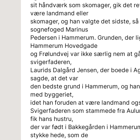
sit håndværk som skomager, gik det ret
være landmand eller
skomager, og han valgte det sidste, s
sognefoged Marinus
Pedersen i Hammerum. Grunden, der li
Hammerum Hovedgade
og Frølundvej var ikke særlig nem at gå
svigerfaderen,
Laurids Dalgård Jensen, der boede i A
sagde, at det var
den bedste grund i Hammerum, og han v
med byggeriet,
idet han foruden at være landmand ogs
Svigerfaderen som stammede fra Aulum,
fik hans hustru,
der var født i Bakkegården i Hammeru
stykke hede, som de