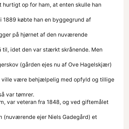
 hurtigt op for ham, at enten skulle han
å i 1889 købte han en byggegrund af
gger på hjørnet af den nuværende
 til, idet den var stærkt skrånende. Men
gerskov (gården ejes nu af Ove Hagelskjær)
ille være behjælpelig med opfyld og tillige
å var tømrer.
 var veteran fra 1848, og ved giftemålet
m (nuværende ejer Niels Gadegård) et