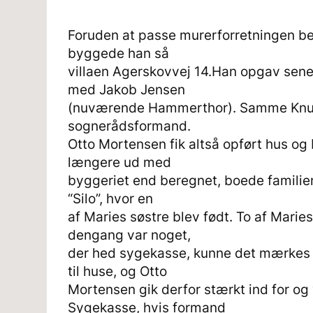
Foruden at passe murerforretningen be
byggede han så
villaen Agerskovvej 14.Han opgav sen
med Jakob Jensen
(nuværende Hammerthor). Samme Knud
sognerådsformand.
Otto Mortensen fik altså opført hus og
længere ud med
byggeriet end beregnet, boede familien e
“Silo”, hvor en
af Maries søstre blev født. To af Mari
dengang var noget,
der hed sygekasse, kunne det mærkes 
til huse, og Otto
Mortensen gik derfor stærkt ind for og 
Sygekasse, hvis formand