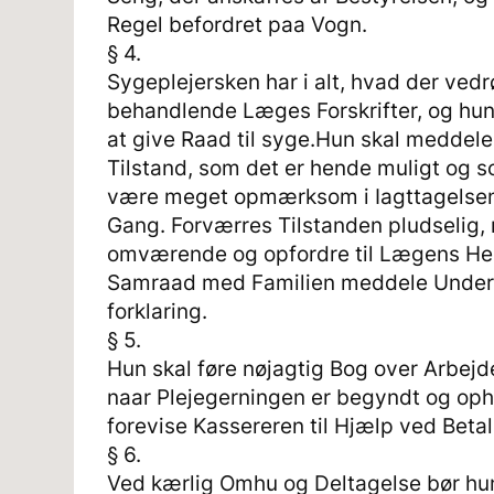
Regel befordret paa Vogn.
§ 4.
Sygeplejersken har i alt, hvad der vedr
behandlende Læges Forskrifter, og hu
at give Raad til syge.Hun skal medde
Tilstand, som det er hende muligt og 
være meget opmærksom i Iagttagelse
Gang. Forværres Tilstanden pludselig, 
omværende og opfordre til Lægens Hent
Samraad med Familien meddele Underret
forklaring.
§ 5.
Hun skal føre nøjagtig Bog over Arbej
naar Plejegerningen er begyndt og oph
forevise Kassereren til Hjælp ved Bet
§ 6.
Ved kærlig Omhu og Deltagelse bør hu