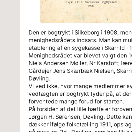
Den er bogtrykt i Silkeborg i 1908, men 
menighedsrådets indsats. Man kan muli
etablering af en sygekasse i Skarrild i 
Menighedsrådet var blevet valgt den 
Niels Andersen Møller, Nr Karstoft; lær
Gårdejer Jens Skærbæk Nielsen, Skarr
Døvling.
Vi ved ikke, hvor mange medlemmer sy
vedtægten er bogtrykt tyder på, at der
forventede mange forud for starten.
På forsiden af det lille hæfte er forove
Jørgen H. Sørensen, Døvling. Dette kan
dækker ifølge folketælling 1911, opsl