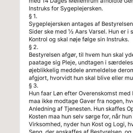
med 14 Dages Mellemrum afholdte Gen
Instruks for Sygeplejersken.
§ 1.
Sygeplejersken antages af Bestyrelsen
Sider ske med ½ Aars Varsel. Hun er i
Kontrol og skal nøje følge sin Instruks.
§ 2.
Bestyrelsen afgør, til hvem hun skal y
paatage sig Pleje, undtagen i særdel
øjeblikkelig meddele anmeldelse derom 
afgjort, hvorvidt hun skal blive eller m
§ 3.
Hun faar Løn efter Overenskomst med 
maa ikke modtage Gaver fra nogen, hv
Anledning af Tjenesten. Hun skaffes Oph
Kosten maa hun selv sørge for, når hun 
Virksomhed, nyder hun Kost og Logi, h
Seng, der anskaffes af Bestyrelsen, og