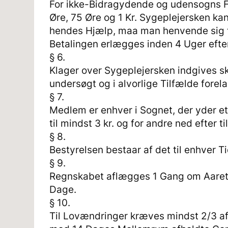
For ikke-Bidragydende og udensogns Fol
Øre, 75 Øre og 1 Kr. Sygeplejersken kan
hendes Hjælp, maa man henvende sig til
Betalingen erlægges inden 4 Uger eft
§ 6.
Klager over Sygeplejersken indgives skr
undersøgt og i alvorlige Tilfælde forela
§ 7.
Medlem er enhver i Sognet, der yder et 
til mindst 3 kr. og for andre ned efter til
§ 8.
Bestyrelsen bestaar af det til enhver
§ 9.
Regnskabet aflægges 1 Gang om Aaret o
Dage.
§ 10.
Til Lovændringer kræves mindst 2/3 