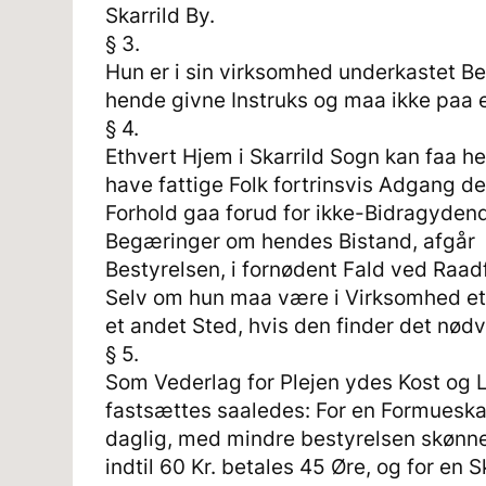
Skarrild By.
§ 3.
Hun er i sin virksomhed underkastet Bes
hende givne Instruks og maa ikke paa 
§ 4.
Ethvert Hjem i Skarrild Sogn kan faa h
have fattige Folk fortrinsvis Adgang de
Forhold gaa forud for ikke-Bidragydende
Begæringer om hendes Bistand, afgår
Bestyrelsen, i fornødent Fald ved Raad
Selv om hun maa være i Virksomhed et 
et andet Sted, hvis den finder det nød
§ 5.
Som Vederlag for Plejen ydes Kost og L
fastsættes saaledes: For en Formueskat 
daglig, med mindre bestyrelsen skønner
indtil 60 Kr. betales 45 Øre, og for en 