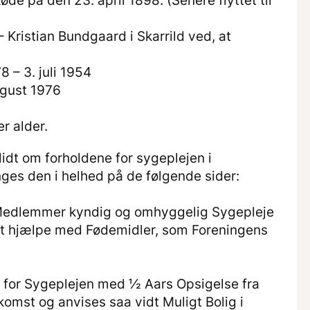
øde på den 23. april 1898. (Senere flyttet til
Kristian Bundgaard i Skarrild ved, at
8 – 3. juli 1954
ugust 1976
r alder.
lidt om forholdene for sygeplejen i
nges den i helhed på de følgende sider:
 Medlemmer kyndig og omhyggelig Sygepleje
t hjælpe med Fødemidler, som Foreningens
 for Sygeplejen med ½ Aars Opsigelse fra
omst og anvises saa vidt Muligt Bolig i