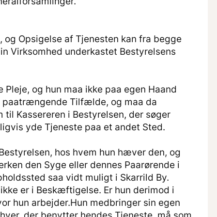
eralforsamlinger.
, og Opsigelse af Tjenesten kan fra begge
 sin Virksomhed underkastet Bestyrelsens
de Pleje, og hun maa ikke paa egen Haand
es paatrængende Tilfælde, og maa da
til Kassereren i Bestyrelsen, der søger
uligvis yde Tjeneste paa et andet Sted.
Bestyrelsen, hos hvem hun hæver den, og
erken den Syge eller dennes Paarørende i
oldssted saa vidt muligt i Skarrild By.
ikke er i Beskæftigelse. Er hun derimod i
vor hun arbejder.Hun medbringer sin egen
 hver, der benytter hendes Tjeneste, må som