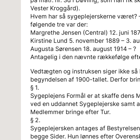
på matr. nr. 3d i Døvling, som han fik sk
Vester Kroggård).
Hvem har så sygeplejerskerne været? – 
følgende tre var der:
Margrethe Jensen (Central) 12. juni 187
Kirstine Lund 5. november 1889 – 3. a
Augusta Sørensen 18. august 1914 – ?
Antagelig i den nævnte rækkefølge efte
Vedtægten og instruksen siger ikke så 
begyndelsen af 1900-tallet. Derfor bri
§ 1.
Sygeplejens Formål er at skaffe dens
ved en uddannet Sygeplejerske samt a
Medlemmer bringe efter Tur.
§ 2.
Sygeplejersken antages af Bestyrelsen
begge Sider. Hun lønnes efter Overensk