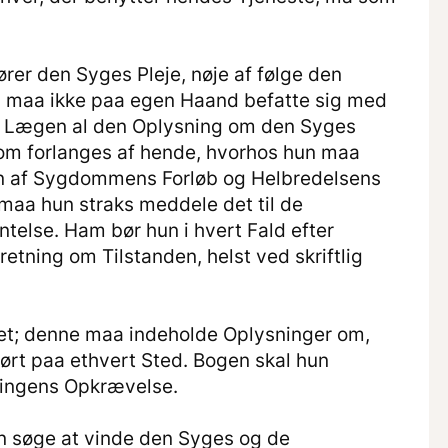
ører den Syges Pleje, nøje af følge den
n maa ikke paa egen Haand befatte sig med
le Lægen al den Oplysning om den Syges
som forlanges af hende, hvorhos hun maa
n af Sygdommens Forløb og Helbredelsens
maa hun straks meddele det til de
else. Ham bør hun i hvert Fald efter
ning om Tilstanden, helst ved skriftlig
det; denne maa indeholde Oplysninger om,
ørt paa ethvert Sted. Bogen skal hun
alingens Opkrævelse.
n søge at vinde den Syges og de