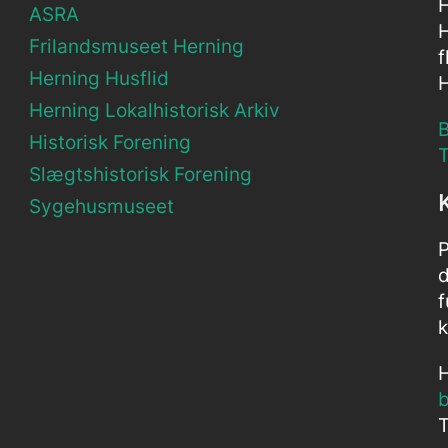
H
ASRA
H
Frilandsmuseet Herning
f
Herning Husflid
Herning Lokalhistorisk Arkiv
B
Historisk Forening
Slægtshistorisk Forening
Sygehusmuseet
P
d
f
k
H
T