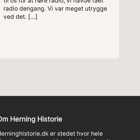
til os for at høre radio, vi havde fået
radio dengang. Vi var meget utrygge
ved det. […]
Om Herning Historie
erninghistorie.dk er stedet hvor hele