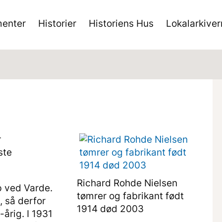
enter
Historier
Historiens Hus
Lokalarkive
r
ste
Richard Rohde Nielsen
p ved Varde.
tømrer og fabrikant født
 så derfor
1914 død 2003
årig. I 1931