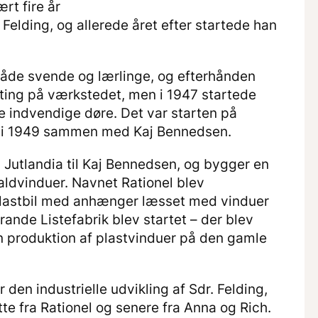
rt fire år
. Felding, og allerede året efter startede han
både svende og lærlinge, og efterhånden
 ting på værkstedet, men i 1947 startede
e indvendige døre. Det var starten på
gt i 1949 sammen med Kaj Bennedsen.
 i Jutlandia til Kaj Bennedsen, og bygger en
taldvinduer. Navnet Rationel blev
te lastbil med anhænger læsset med vinduer
Brande Listefabrik blev startet – der blev
n produktion af plastvinduer på den gamle
r den industrielle udvikling af Sdr. Felding,
tte fra Rationel og senere fra Anna og Rich.