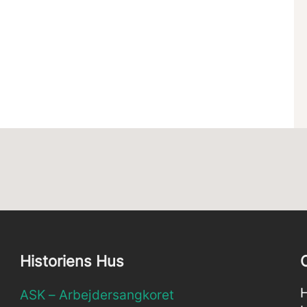
Historiens Hus
H
ASK – Arbejdersangkoret