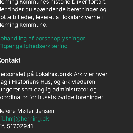
erning Kommunes historie bliver fortalt.
er finder du spændende beretninger og
lotte billeder, leveret af lokalarkiverne i
Herning Kommune.
ehandling af personoplysninger
Tilgængelighedserklæring
Kontakt
ersonalet på Lokalhistorisk Arkiv er hver
ag i Historiens Hus, og arkivlederen
ungerer som daglig administrator og
oordinator for husets øvrige foreninger.
elene Møller Jensen
bibhmj@herning.dk
lf. 51702941