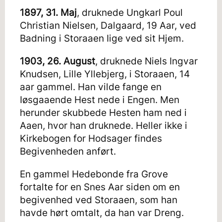
1897, 31. Maj
, druknede Ungkarl Poul
Christian Nielsen, Dalgaard, 19 Aar, ved
Badning i Storaaen Iige ved sit Hjem.
1903, 26. August
, druknede Niels Ingvar
Knudsen, Lille Yllebjerg, i Storaaen, 14
aar gammel. Han vilde fange en
Iøsgaaende Hest nede i Engen. Men
herunder skubbede Hesten ham ned i
Aaen, hvor han druknede. Heller ikke i
Kirkebogen for Hodsager findes
Begivenheden anført.
En gammel Hedebonde fra Grove
fortalte for en Snes Aar siden om en
begivenhed ved Storaaen, som han
havde hørt omtalt, da han var Dreng.