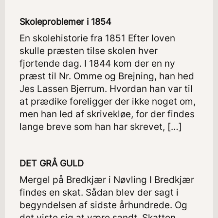
Skoleproblemer i 1854
En skolehistorie fra 1851 Efter loven
skulle præsten tilse skolen hver
fjortende dag. I 1844 kom der en ny
præst til Nr. Omme og Brejning, han hed
Jes Lassen Bjerrum. Hvordan han var til
at prædike foreligger der ikke noget om,
men han led af skrivekløe, for der findes
lange breve som han har skrevet, […]
DET GRÅ GULD
Mergel på Bredkjær i Nøvling I Bredkjær
findes en skat. Sådan blev der sagt i
begyndelsen af sidste århundrede. Og
det viste sig at være sandt. Skatten