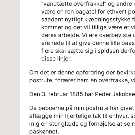
“vandtætte overfrakke!” og andre re
være en ren bagatel for ethvert po
saadant nyttigt klædningsstykke ti
kommer og det vil tillige være et
deres arbejde. Vi ere overbeviste
ere rede til at give denne lille paa
flere skal sætte sig i spidsen derf
disse linjer.
Om det er denne opfordring der bevir
postrute, forærer ham en overfrakke, v
Den 3. februar 1885 har Peder Jakobsen
Da beboerne på min postrute har givet 
aflægge min hjertelige tak til enhver, s
mig en stor glæde og fornøjelse at se 
påskønnet.