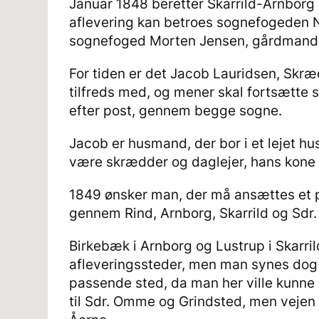
Januar 1848 beretter Skarrild-Arnborg
aflevering kan betroes sognefogeden Ni
sognefoged Morten Jensen, gårdmand 
For tiden er det Jacob Lauridsen, Skr
tilfreds med, og mener skal fortsætte s
efter post, gennem begge sogne.
Jacob er husmand, der bor i et lejet hus
være skrædder og daglejer, hans kone M
1849 ønsker man, der må ansættes et 
gennem Rind, Arnborg, Skarrild og Sdr.
Birkebæk i Arnborg og Lustrup i Skarr
afleveringssteder, men man synes dog 
passende sted, da man her ville kunne 
til Sdr. Omme og Grindsted, men vejen 