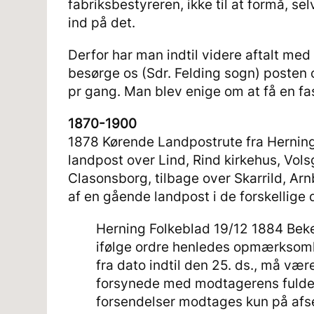
fabriksbestyreren, ikke til at formå, sel
ind på det.
Derfor har man indtil videre aftalt med
besørge os (Sdr. Felding sogn) posten o
pr gang. Man blev enige om at få en fas
1870-1900
1878 Kørende Landpostrute fra Herning
landpost over Lind, Rind kirkehus, Vols
Clasonsborg, tilbage over Skarrild, Ar
af en gående landpost i de forskellige d
Herning Folkeblad 19/12 1884 Bek
ifølge ordre henledes opmærksom
fra dato indtil den 25. ds., må vær
forsynede med modtagerens fulde
forsendelser modtages kun på afse