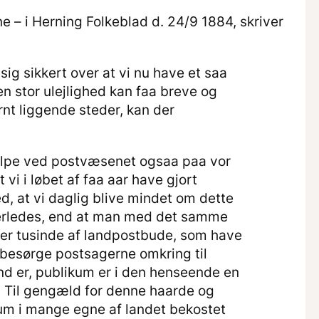
 – i Herning Folkeblad d. 24/9 1884, skriver
g sikkert over at vi nu have et saa
n stor ulejlighed kan faa breve og
nt liggende steder, kan der
ælpe ved postvæsenet ogsaa paa vor
vi i løbet af faa aar have gjort
 at vi daglig blive mindet om dette
erledes, end at man med det samme
er tusinde af landpostbude, som have
 besørge postsagerne omkring til
nd er, publikum er i den henseende en
t. Til gengæld for denne haarde og
um i mange egne af landet bekostet