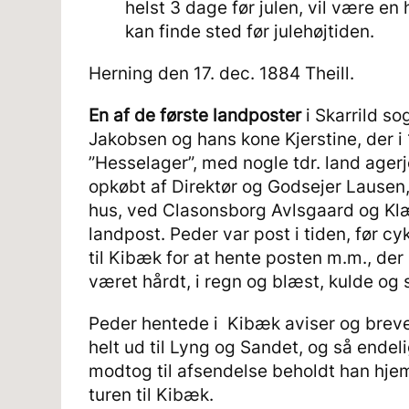
helst 3 dage før julen, vil være en
kan finde sted før julehøjtiden.
Herning den 17. dec. 1884 Theill.
En af de første landposter
i Skarrild so
Jakobsen og hans kone Kjerstine, der i
”Hesselager”, med nogle tdr. land ager
opkøbt af Direktør og Godsejer Lausen,
hus, ved Clasonsborg Avlsgaard og Klæ
landpost. Peder var post i tiden, før c
til Kibæk for at hente posten m.m., der
været hårdt, i regn og blæst, kulde og 
Peder hentede i Kibæk aviser og breve 
helt ud til Lyng og Sandet, og så endel
modtog til afsendelse beholdt han hje
turen til Kibæk.