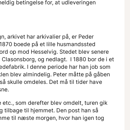
 heldig betingelse for, at udleveringen
gn, arkivet har arkivalier på, er Peder
 1870 boede på et lille husmandssted
jord op mod Hesselvig. Stedet blev senere
 Clasonsborg, og nedlagt. I 1880 bor de i et
defabrik. I denne periode har han job som
yklen blev almindelig. Peter måtte på gåben
 så skulle omdeles. Det må til tider have
sne.
etc., som derefter blev omdelt, turen gik
ig tilbage til hjemmet. Den post han så
mme til næste morgen, hvor han igen tog