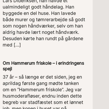
Lars Dideriksen, han havde et
ualmindeligt godt håndelag. Han
byggede en del huse. Han lavede
både murer og tømrerarbejde så godt
som nogen håndværker, selv om han
aldrig havde lært noget håndværk.
Desuden kørte han rundt på gårdene
med […]
Om Hammerum friskole – i erindringens
spejl
37 år – så længe er det siden, jeg en
aprildag første gang mødte tanken
om en “Hammerum friskole”. Jeg var
husmoderafløser, endnu inden dette
begreb var stadfæstet som et lønnet
job, men konen i huset var på