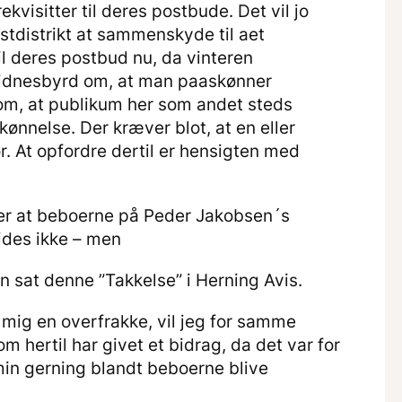
kvisitter til deres postbude. Det vil jo
stdistrikt at sammenskyde til aet
l deres postbud nu, da vinteren
 vidnesbyrd om, at man paaskønner
 om, at publikum her som andet steds
skønnelse. Der kræver blot, at en eller
or. At opfordre dertil er hensigten med
ker at beboerne på Peder Jakobsen´s
ides ikke – men
 sat denne ”Takkelse” i Herning Avis.
mig en overfrakke, vil jeg for samme
om hertil har givet et bidrag, da det var for
min gerning blandt beboerne blive