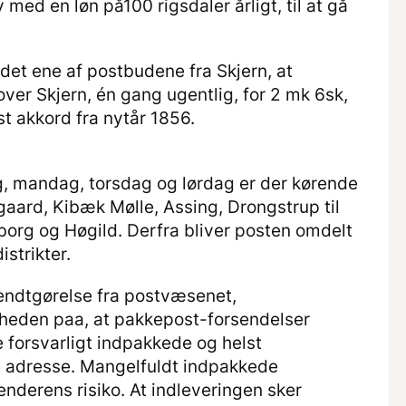
v med en løn på100 rigsdaler årligt, til at gå
 det ene af postbudene fra Skjern, at
ver Skjern, én gang ugentlig, for 2 mk 6sk,
t akkord fra nytår 1856.
, mandag, torsdag og lørdag er der kørende
gaard, Kibæk Mølle, Assing, Drongstrup til
nborg og Høgild. Derfra bliver posten omdelt
istrikter.
endtgørelse fra postvæsenet,
heden paa, at pakkepost-forsendelser
e forsvarligt indpakkede og helst
 adresse. Mangelfuldt indpakkede
nderens risiko. At indleveringen sker