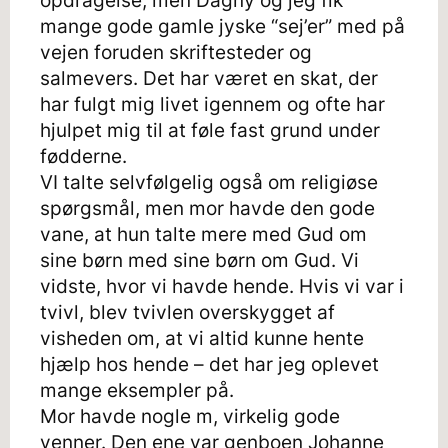
opdragelse, men Dagny og jeg fik
mange gode gamle jyske “sej’er” med på
vejen foruden skriftesteder og
salmevers. Det har været en skat, der
har fulgt mig livet igennem og ofte har
hjulpet mig til at føle fast grund under
fødderne.
VI talte selvfølgelig også om religiøse
spørgsmål, men mor havde den gode
vane, at hun talte mere med Gud om
sine børn med sine børn om Gud. Vi
vidste, hvor vi havde hende. Hvis vi var i
tvivl, blev tvivlen overskygget af
visheden om, at vi altid kunne hente
hjælp hos hende – det har jeg oplevet
mange eksempler på.
Mor havde nogle m, virkelig gode
venner. Den ene var genboen Johanne