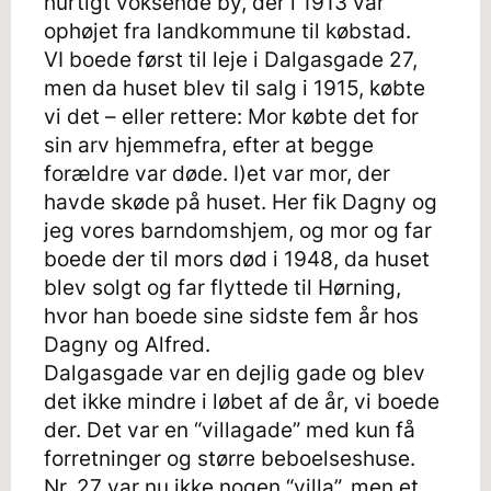
hurtigt voksende by, der i 1913 var
ophøjet fra landkommune til købstad.
VI boede først til leje i Dalgasgade 27,
men da huset blev til salg i 1915, købte
vi det – eller rettere: Mor købte det for
sin arv hjemmefra, efter at begge
forældre var døde. I)et var mor, der
havde skøde på huset. Her fik Dagny og
jeg vores barndomshjem, og mor og far
boede der til mors død i 1948, da huset
blev solgt og far flyttede til Hørning,
hvor han boede sine sidste fem år hos
Dagny og Alfred.
Dalgasgade var en dejlig gade og blev
det ikke mindre i løbet af de år, vi boede
der. Det var en “villagade” med kun få
forretninger og større beboelseshuse.
Nr. 27 var nu ikke nogen “villa”, men et