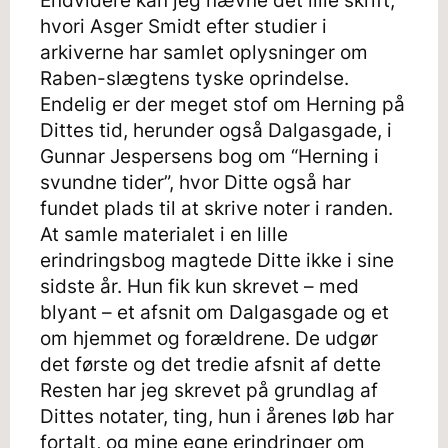
Endvidere kan jeg nævne det lille skrift,
hvori Asger Smidt efter studier i
arkiverne har samlet oplysninger om
Raben-slægtens tyske oprindelse.
Endelig er der meget stof om Herning på
Dittes tid, herunder også Dalgasgade, i
Gunnar Jespersens bog om “Herning i
svundne tider”, hvor Ditte også har
fundet plads til at skrive noter i randen.
At samle materialet i en lille
erindringsbog magtede Ditte ikke i sine
sidste år. Hun fik kun skrevet – med
blyant – et afsnit om Dalgasgade og et
om hjemmet og forældrene. De udgør
det første og det tredie afsnit af dette
Resten har jeg skrevet på grundlag af
Dittes notater, ting, hun i årenes løb har
fortalt, og mine egne erindringer om