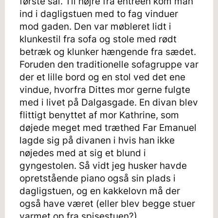
første sal. Til højre fra entreen kom man
ind i dagligstuen med to fag vinduer
mod gaden. Den var møbleret lidt i
klunkestil fra sofa og stole med rødt
betræk og klunker hængende fra sædet.
Foruden den traditionelle sofagruppe var
der et lille bord og en stol ved det ene
vindue, hvorfra Dittes mor gerne fulgte
med i livet på Dalgasgade. En divan blev
flittigt benyttet af mor Kathrine, som
døjede meget med træthed Far Emanuel
lagde sig på divanen i hvis han ikke
nøjedes med at sig et blund i
gyngestolen. Så vidt jeg husker havde
opretstående piano også sin plads i
dagligstuen, og en kakkelovn må der
også have været (eller blev begge stuer
varmet op fra spisestuen?).