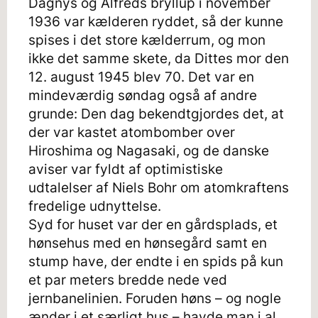
Dagnys og Alfreds bryllup i november
1936 var kælderen ryddet, så der kunne
spises i det store kælderrum, og mon
ikke det samme skete, da Dittes mor den
12. august 1945 blev 70. Det var en
mindeværdig søndag også af andre
grunde: Den dag bekendtgjordes det, at
der var kastet atombomber over
Hiroshima og Nagasaki, og de danske
aviser var fyldt af optimistiske
udtalelser af Niels Bohr om atomkraftens
fredelige udnyttelse.
Syd for huset var der en gårdsplads, et
hønsehus med en hønsegård samt en
stump have, der endte i en spids på kun
et par meters bredde nede ved
jernbanelinien. Foruden høns – og nogle
ænder i et særligt hus – havde man i al