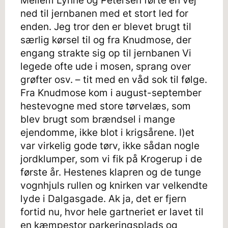
Mellem Lyhne og Petersen førte en vej
ned til jernbanen med et stort led for
enden. Jeg tror den er blevet brugt til
særlig kørsel til og fra Knudmose, der
engang strakte sig op til jernbanen Vi
legede ofte ude i mosen, sprang over
grøfter osv. – tit med en våd sok til følge.
Fra Knudmose kom i august-september
hestevogne med store tørvelæs, som
blev brugt som brændsel i mange
ejendomme, ikke blot i krigsårene. I)et
var virkelig gode tørv, ikke sådan nogle
jordklumper, som vi fik på Krogerup i de
første år. Hestenes klapren og de tunge
vognhjuls rullen og knirken var velkendte
lyde i Dalgasgade. Ak ja, det er fjern
fortid nu, hvor hele gartneriet er lavet til
en kæmpestor parkeringsplads og