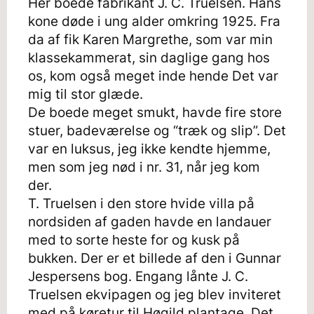
Her boede fabrikant J. C. Truelsen. Hans
kone døde i ung alder omkring 1925. Fra
da af fik Karen Margrethe, som var min
klassekammerat, sin daglige gang hos
os, kom også meget inde hende Det var
mig til stor glæde.
De boede meget smukt, havde fire store
stuer, badeværelse og “træk og slip”. Det
var en luksus, jeg ikke kendte hjemme,
men som jeg nød i nr. 31, når jeg kom
der.
T. Truelsen i den store hvide villa på
nordsiden af gaden havde en landauer
med to sorte heste for og kusk på
bukken. Der er et billede af den i Gunnar
Jespersens bog. Engang lånte J. C.
Truelsen ekvipagen og jeg blev inviteret
med på køretur til Høgild plantage. Det