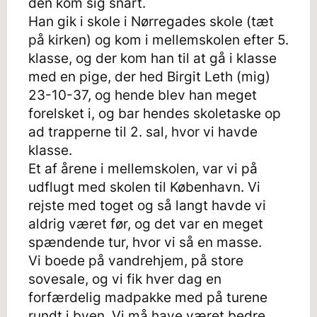
den kom sig snart.
Han gik i skole i Nørregades skole (tæt
på kirken) og kom i mellemskolen efter 5.
klasse, og der kom han til at gå i klasse
med en pige, der hed Birgit Leth (mig)
23-10-37, og hende blev han meget
forelsket i, og bar hendes skoletaske op
ad trapperne til 2. sal, hvor vi havde
klasse.
Et af årene i mellemskolen, var vi på
udflugt med skolen til København. Vi
rejste med toget og så langt havde vi
aldrig været før, og det var en meget
spændende tur, hvor vi så en masse.
Vi boede på vandrehjem, på store
sovesale, og vi fik hver dag en
forfærdelig madpakke med på turene
rundt i byen. Vi må have været bedre