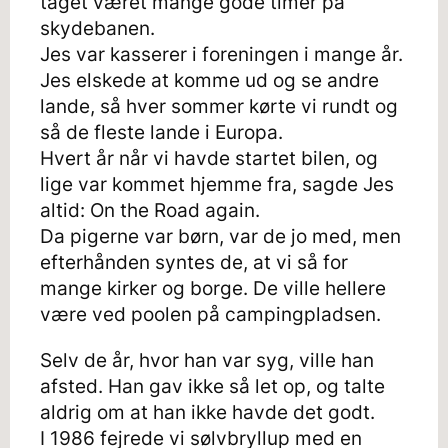
taget været mange gode timer på
skydebanen.
Jes var kasserer i foreningen i mange år.
Jes elskede at komme ud og se andre
lande, så hver sommer kørte vi rundt og
så de fleste lande i Europa.
Hvert år når vi havde startet bilen, og
lige var kommet hjemme fra, sagde Jes
altid: On the Road again.
Da pigerne var børn, var de jo med, men
efterhånden syntes de, at vi så for
mange kirker og borge. De ville hellere
være ved poolen på campingpladsen.
Selv de år, hvor han var syg, ville han
afsted. Han gav ikke så let op, og talte
aldrig om at han ikke havde det godt.
I 1986 fejrede vi sølvbryllup med en