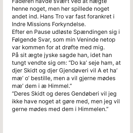
Faderen havde svært ved at nægte
henne noget, men her spillede noget
andet ind. Hans Tro var fast forankret i
Indre Missions Forkyndelse.
Efter en Pause udløste Spændingen sig i
Følgende Svar, som min Veninde netop
var kommen for at drøfte med mig.
På sit ægte jyske sagde han, idet han
tungt vendte sig om: “Do ka’ seje ham, at
djer Skidt og djer Gjendøveri vil A et ha’
mæ’ o’ bestille, men a vil gjerne mødes
mæ’ dem i æ Himmel.”
“Deres Skidt og deres Gendøberi vil jeg
ikke have noget at gøre med, men jeg vil
gerne mødes med dem i Himmelen.”