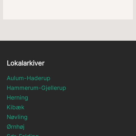
Lokalarkiver
Aulum-Haderup
Hammerum-Gjellerup
Herning
Kibæk
Nøvling
Ørnhøj