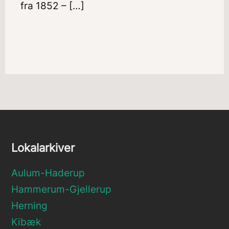
fra 1852 – […]
Lokalarkiver
Aulum-Haderup
Hammerum-Gjellerup
Herning
Kibæk