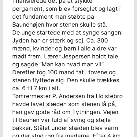
finansierede det på et stykke
pergament, som blev forseglet og lagt i
det fundament man støbte på
Baunehøjen hvor stenen skulle stå.
De unge startede med at synge sangen:
Jyden han er stærk og sej. Ca. 300
mænd, kvinder og børn i alle aldre var
mødt frem. Lærer Jespersen holdt tale
og sagde ”Man kan hvad man vil”.
Derefter tog 100 mand fat i tovene og
stenen flyttede sig. Den skulle trækkes
ca. 6 til 7 km i alt.
Tømrermester P. Andersen fra Holstebro
havde lavet slæden som stenen lå på,
han gav gode råd om flytningen. Vejen
til Baunen var fuld af sving og stejle
bakker. Stålet under slæden blev varm
og der stod røg fra mederne. Efter 4 km