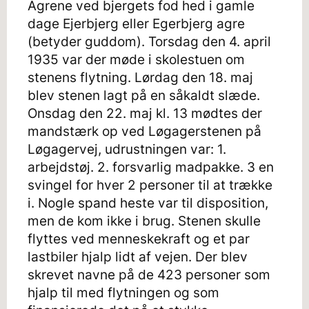
Agrene ved bjergets fod hed i gamle
dage Ejerbjerg eller Egerbjerg agre
(betyder guddom). Torsdag den 4. april
1935 var der møde i skolestuen om
stenens flytning. Lørdag den 18. maj
blev stenen lagt på en såkaldt slæde.
Onsdag den 22. maj kl. 13 mødtes der
mandstærk op ved Løgagerstenen på
Løgagervej, udrustningen var: 1.
arbejdstøj. 2. forsvarlig madpakke. 3 en
svingel for hver 2 personer til at trække
i. Nogle spand heste var til disposition,
men de kom ikke i brug. Stenen skulle
flyttes ved menneskekraft og et par
lastbiler hjalp lidt af vejen. Der blev
skrevet navne på de 423 personer som
hjalp til med flytningen og som