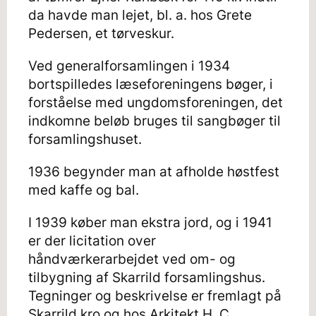
da havde man lejet, bl. a. hos Grete
Pedersen, et tørveskur.
Ved generalforsamlingen i 1934
bortspilledes læseforeningens bøger, i
forståelse med ungdomsforeningen, det
indkomne beløb bruges til sangbøger til
forsamlingshuset.
1936 begynder man at afholde høstfest
med kaffe og bal.
I 1939 køber man ekstra jord, og i 1941
er der licitation over
håndværkerarbejdet ved om- og
tilbygning af Skarrild forsamlingshus.
Tegninger og beskrivelse er fremlagt på
Skarrild kro og hos Arkitekt H. C.