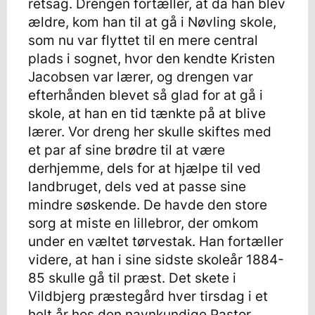
retsag. Drengen fortæller, at da han blev
ældre, kom han til at gå i Nøvling skole,
som nu var flyttet til en mere central
plads i sognet, hvor den kendte Kristen
Jacobsen var lærer, og drengen var
efterhånden blevet så glad for at gå i
skole, at han en tid tænkte på at blive
lærer. Vor dreng her skulle skiftes med
et par af sine brødre til at være
derhjemme, dels for at hjælpe til ved
landbruget, dels ved at passe sine
mindre søskende. De havde den store
sorg at miste en lillebror, der omkom
under en væltet tørvestak. Han fortæller
videre, at han i sine sidste skoleår 1884-
85 skulle gå til præst. Det skete i
Vildbjerg præstegård hver tirsdag i et
helt år hos den navnkundige Pastor