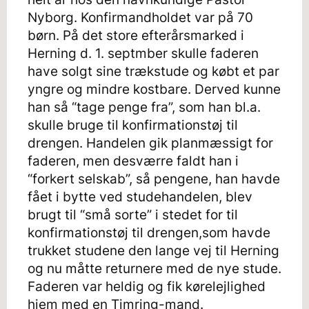
Nyborg. Konfirmandholdet var på 70
børn. På det store efterårsmarked i
Herning d. 1. septmber skulle faderen
have solgt sine trækstude og købt et par
yngre og mindre kostbare. Derved kunne
han så “tage penge fra”, som han bl.a.
skulle bruge til konfirmationstøj til
drengen. Handelen gik planmæssigt for
faderen, men desværre faldt han i
“forkert selskab”, så pengene, han havde
fået i bytte ved studehandelen, blev
brugt til “små sorte” i stedet for til
konfirmationstøj til drengen,som havde
trukket studene den lange vej til Herning
og nu måtte returnere med de nye stude.
Faderen var heldig og fik kørelejlighed
hjem med en Timring-mand.