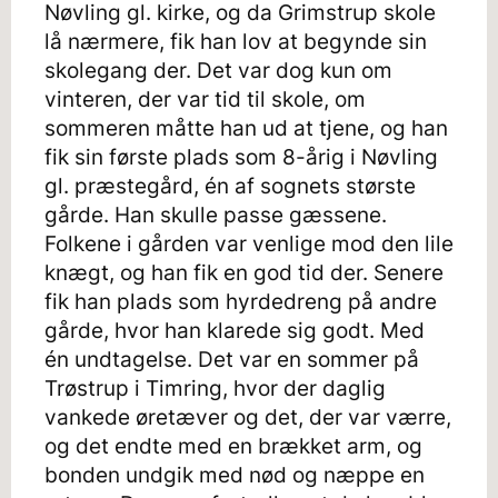
Nøvling gl. kirke, og da Grimstrup skole
lå nærmere, fik han lov at begynde sin
skolegang der. Det var dog kun om
vinteren, der var tid til skole, om
sommeren måtte han ud at tjene, og han
fik sin første plads som 8-årig i Nøvling
gl. præstegård, én af sognets største
gårde. Han skulle passe gæssene.
Folkene i gården var venlige mod den lile
knægt, og han fik en god tid der. Senere
fik han plads som hyrdedreng på andre
gårde, hvor han klarede sig godt. Med
én undtagelse. Det var en sommer på
Trøstrup i Timring, hvor der daglig
vankede øretæver og det, der var værre,
og det endte med en brækket arm, og
bonden undgik med nød og næppe en