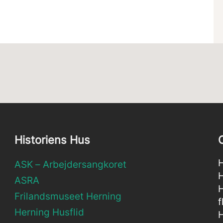
Historiens Hus
H
ASK – Arbejdersangkoret
H
ASRA
H
Frilandsmuseet Herning
f
Herning Husflid