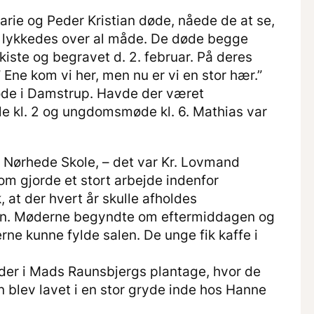
arie og Peder Kristian døde, nåede de at se,
ar lykkedes over al måde. De døde begge
kiste og begravet d. 2. februar. På deres
 Ene kom vi her, men nu er vi en stor hær.”
øde i Damstrup. Havde der været
le kl. 2 og ungdomsmøde kl. 6. Mathias var
 i Nørhede Skole, – det var Kr. Lovmand
m gjorde et stort arbejde indenfor
, at der hvert år skulle afholdes
len. Møderne begyndte om eftermiddagen og
ne kunne fylde salen. De unge fik kaffe i
der i Mads Raunsbjergs plantage, hvor de
n blev lavet i en stor gryde inde hos Hanne