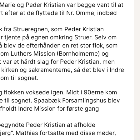
rie og Peder Kristian var begge vant til at
t efter at de flyttede til Nr. Omme, indbød
k fra Strueregnen, som Peder Kristian
år tjente på egnen omkring Struer. Selv om
 blev de efterhånden en ret stor flok, som
 kom Luthers Mission (Bornholmerne) og
t var et hårdt slag for Peder Kristian, men
kirken og sakramenterne, så det blev i Indre
kom til sognet.
g flokken voksede igen. Midt i 90erne kom
 til sognet. Spaabæk Forsamlingshus blev
fholdt Indre Mission for første gang
gyndte Peder Kristian at afholde
rg”. Mathias fortsatte med disse møder,