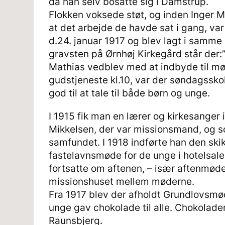
da han selv bosatte sig i Damstrup.
Flokken voksede støt, og inden Inger M
at det arbejde de havde sat i gang, v
d.24. januar 1917 og blev lagt i samme 
gravsten på Ørnhøj Kirkegård står der:”
Mathias vedblev med at indbyde til m
gudstjeneste kl.10, var der søndagssko
god til at tale til både børn og unge.
I 1915 fik man en lærer og kirkesanger
Mikkelsen, der var missionsmand, og so
samfundet. I 1918 indførte han den skik
fastelavnsmøde for de unge i hotelsa
fortsatte om aftenen, – især aftenmøder
missionshuset mellem møderne.
Fra 1917 blev der afholdt Grundlovsmø
unge gav chokolade til alle. Chokolade
Raunsbjerg.