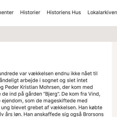
enter
Historier
Historiens Hus
Lokalarkive
hundrede var vækkelsen endnu ikke nået til
åndeligt arbejde i sognet og slet intet
og Peder Kristian Mohrsen, der kom med
 de ind på gården ”Bjerg”. De kom fra Vind,
dre ejendom, som de mageskiftede med
om ung blevet grebet af vækkelsen. Han købte
alv års løn. Han anskaffede sig også Brorsons