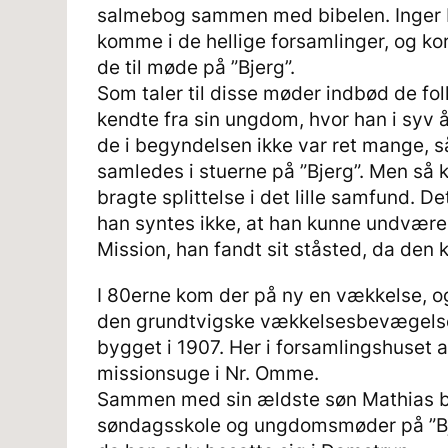
salmebog sammen med bibelen. Inger Ma
komme i de hellige forsamlinger, og kor
de til møde på ”Bjerg”.
Som taler til disse møder indbød de fol
kendte fra sin ungdom, hvor han i syv 
de i begyndelsen ikke var ret mange, så
samledes i stuerne på ”Bjerg”. Men så
bragte splittelse i det lille samfund. De
han syntes ikke, at han kunne undvære 
Mission, han fandt sit ståsted, da den 
I 80erne kom der på ny en vækkelse, o
den grundtvigske vækkelsesbevægelse
bygget i 1907. Her i forsamlingshuset a
missionsuge i Nr. Omme.
Sammen med sin ældste søn Mathias be
søndagsskole og ungdomsmøder på ”Bje