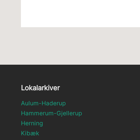
Lokalarkiver
Aulum-Haderup
Hammerum-Gjellerup
Herning
Kibæk