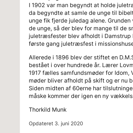
I 1902 var man begyndt at holde julet
da begyndte at samle de unge til bibelt
unge fik fjerde juledag alene. Grunden
de unge, så der blev for mange til de 
juletræsfester blev afholdt i Damstrup h
første gang juletræsfest i missionshuse
Allerede i 1896 blev der stiftet en D.M.
bestået i over hundrede år. Lærer Lovm
1917 fælles samfundsmøder for Idom, V
møder bliver afholdt på skift og er nu b
Siden midten af 60erne har tilslutning
måske kommer der igen en ny vækkelse,
Thorkild Munk
Opdateret
3. juni 2020